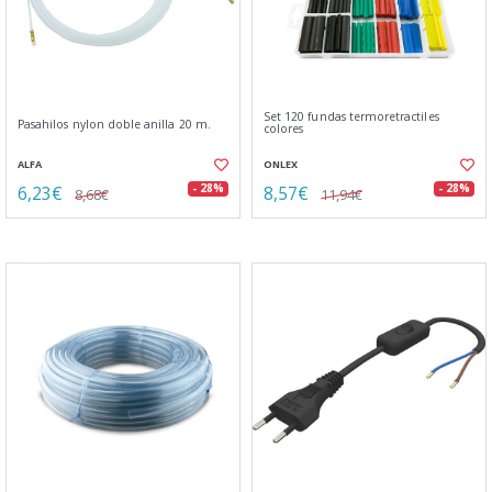
Set 120 fundas termoretractiles
Pasahilos nylon doble anilla 20 m.
colores
ALFA
ONLEX
6,23€
8,57€
- 28%
- 28%
8,68€
11,94€