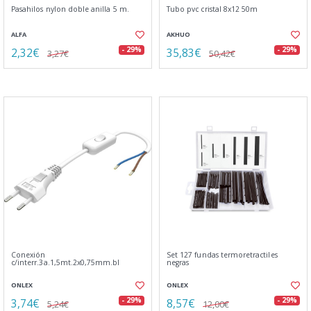
Pasahilos nylon doble anilla 5 m.
Tubo pvc cristal 8x12 50m
ALFA
AKHUO
2,32€
35,83€
- 29%
- 29%
3,27€
50,42€
Conexión
Set 127 fundas termoretractiles
c/interr.3a.1,5mt.2x0,75mm.bl
negras
ONLEX
ONLEX
3,74€
8,57€
- 29%
- 29%
5,24€
12,00€