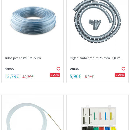
Tubo pvc cristal 6x8 50m
Organizador cables 25 mm. 1,8 m.
AKHUO
ONLEX
13,79€
5,96€
- 29%
- 28%
19,30€
8,31€