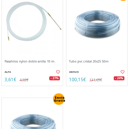
Pasahilos nylon doble anilla 10 m.
Tubo pvc cristal 20x25 50m
ALFA
AKHUO
3,61€
100,15€
- 27%
- 24%
4,92€
131,65€
Envío
Gratis