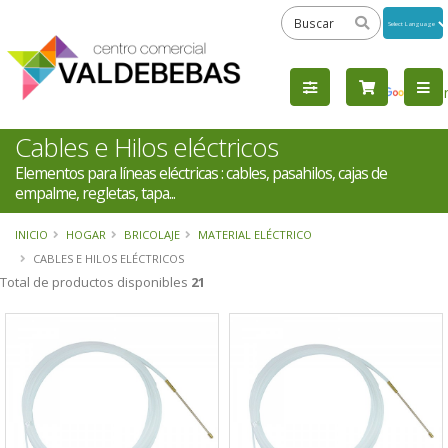
Powered
by
Tra
Cables e Hilos eléctricos
Elementos para líneas eléctricas : cables, pasahilos, cajas de
empalme, regletas, tapa...
INICIO
HOGAR
BRICOLAJE
MATERIAL ELÉCTRICO
CABLES E HILOS ELÉCTRICOS
Total de productos disponibles
21