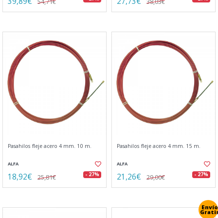
39,89€
27,73€
54,71€
38,03€
Pasahilos fleje acero 4 mm. 10 m.
Pasahilos fleje acero 4 mm. 15 m.
ALFA
ALFA
18,92€
21,26€
- 27%
- 27%
25,81€
29,00€
Envío
Grati