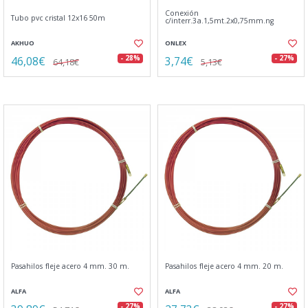
Conexión
Tubo pvc cristal 12x16 50m
c/interr.3a.1,5mt.2x0,75mm.ng
AKHUO
ONLEX
46,08€
3,74€
- 28%
- 27%
64,18€
5,13€
Pasahilos fleje acero 4 mm. 30 m.
Pasahilos fleje acero 4 mm. 20 m.
ALFA
ALFA
- 27%
- 27%