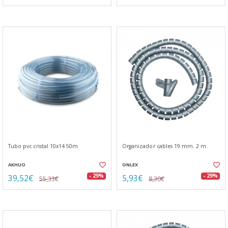
Tubo pvc cristal 10x14 50m
Organizador cables 19 mm. 2 m.
AKHUO
ONLEX
39,52€
5,93€
- 29%
- 29%
55,33€
8,30€