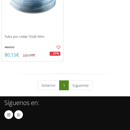
Tubo pvc cristal 15x20 50m
AKHUO
80,15€
- 21%
102,04€
Anterior
1
Siguiente
Síguenos en: