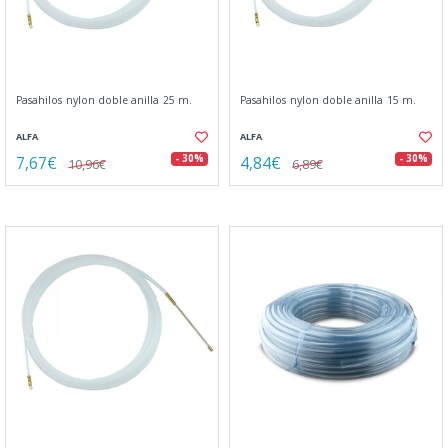
Pasahilos nylon doble anilla 25 m.
Pasahilos nylon doble anilla 15 m.
ALFA
ALFA
7,67€
4,84€
- 30%
- 30%
10,96€
6,89€