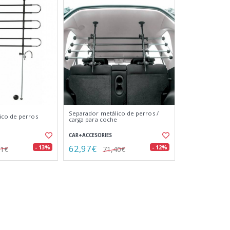
Separador metálico de perros /
ico de perros
carga para coche
CAR+ACCESORIES
62,97€
- 13%
- 12%
11€
71,40€