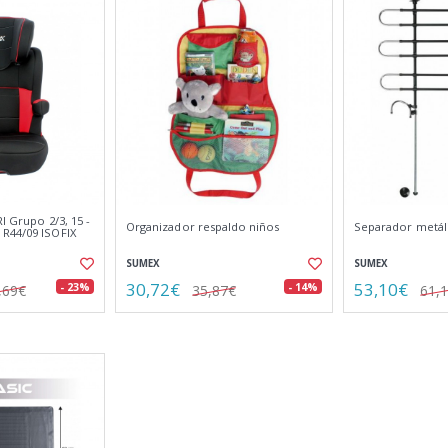
I Grupo 2/3, 15 -
Organizador respaldo niños
Separador metál
R44/09 ISOFIX
SUMEX
SUMEX
30,72€
53,10€
- 23%
- 14%
,69€
35,87€
61,