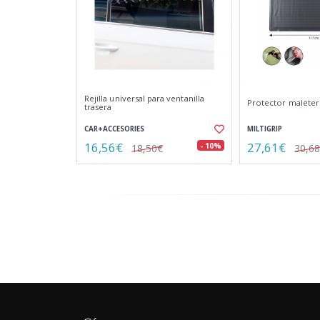
Rejilla universal para ventanilla
Protector malete
trasera
CAR+ACCESORIES
MILTIGRIP
16,56€
27,61€
- 10%
18,50€
30,6