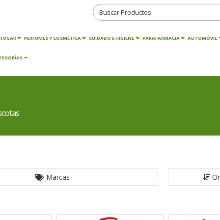
HOGAR
PERFUMES Y COSMÉTICA
CUIDADO E HIGIENE
PARAFARMACIA
AUTOMÓVIL
TEGORÍAS
scotas
Marcas
Or