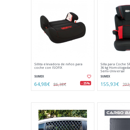
Sillita elevadora de niños para
Silla para Coche SR
coche con ISOFIX
36 kg Homologada 
Semi-Universal
SUMEX
SUMEX
64,98€
155,93€
- 25%
86,38€
202