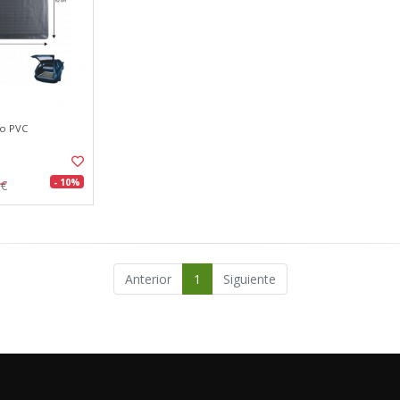
ro PVC
- 10%
8€
Anterior
1
Siguiente