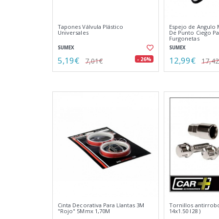
Tapones Válvula Plástico
Espejo de Angulo 
Universales
De Punto Ciego Pa
Furgonetas
SUMEX
SUMEX
5,19€
12,99€
- 26%
7,01€
17,4
Cinta Decorativa Para Llantas 3M
Tornillos antirrobo
"Rojo" 5Mmx 1,70M
14x1.50 l28 )