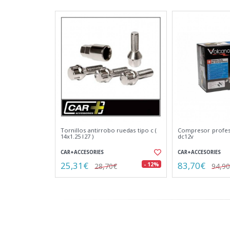
Tornillos antirrobo ruedas tipo c (
Compresor profes
14x1.25 l27 )
dc12v
CAR+ACCESORIES
CAR+ACCESORIES
25,31€
83,70€
- 12%
28,70€
94,9