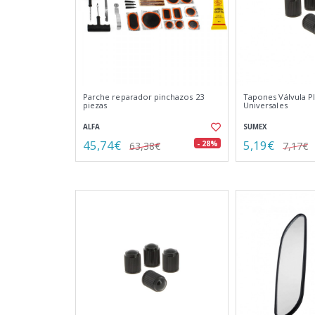
Parche reparador pinchazos 23
Tapones Válvula Pl
piezas
Universales
ALFA
SUMEX
45,74€
5,19€
- 28%
63,38€
7,17€