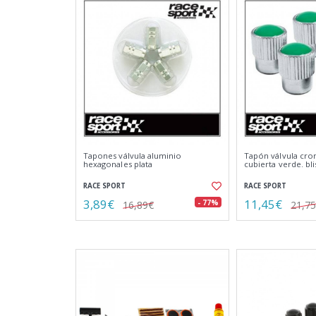
Tapones válvula aluminio
Tapón válvula cr
hexagonales plata
cubierta verde. bl
RACE SPORT
RACE SPORT
3,89€
11,45€
- 77%
16,89€
21,7