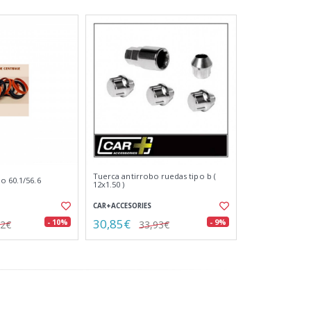
Tuerca antirrobo ruedas tipo b (
o 60.1/56.6
12x1.50 )
CAR+ACCESORIES
30,85€
- 10%
- 9%
02€
33,93€