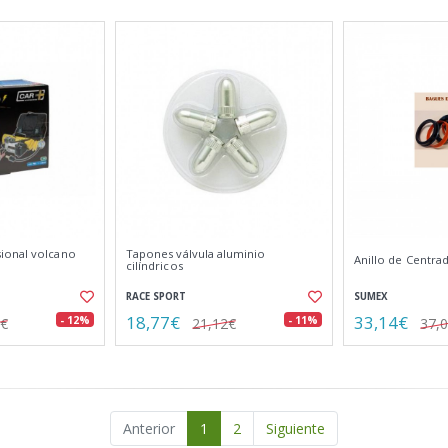
ional volcano
Tapones válvula aluminio
Anillo de Centrad
cilíndricos
RACE SPORT
SUMEX
18,77€
33,14€
- 12%
- 11%
0€
21,12€
37,
Anterior
1
2
Siguiente