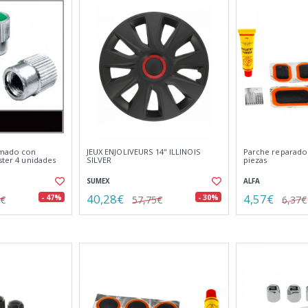
omado con
JEUX ENJOLIVEURS 14" ILLINOIS
Parche reparado
ister 4 unidades
SILVER
piezas
SUMEX
ALFA
40,28€
4,57€
- 47%
- 30%
5€
57,75€
6,37€