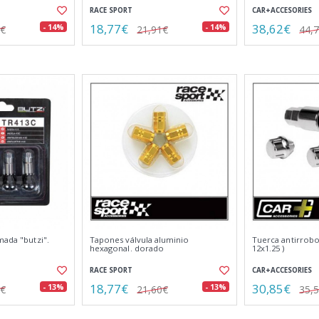
RACE SPORT
CAR+ACCESORIES
18,77€
38,62€
- 14%
- 14%
3€
21,91€
44,
mada "butzi".
Tapones válvula aluminio
Tuerca antirrobo 
hexagonal. dorado
12x1.25 )
RACE SPORT
CAR+ACCESORIES
18,77€
30,85€
- 13%
- 13%
1€
21,60€
35,