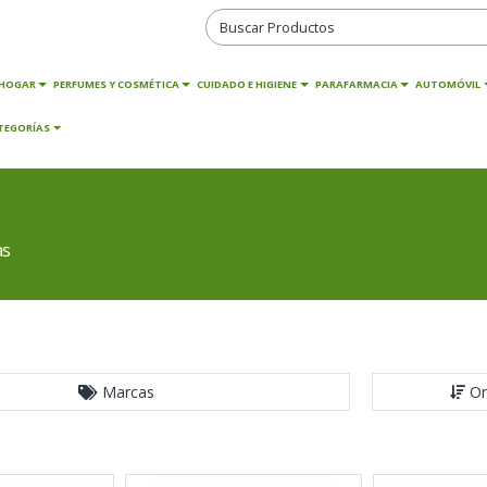
HOGAR
PERFUMES Y COSMÉTICA
CUIDADO E HIGIENE
PARAFARMACIA
AUTOMÓVIL
TEGORÍAS
as
Marcas
Or