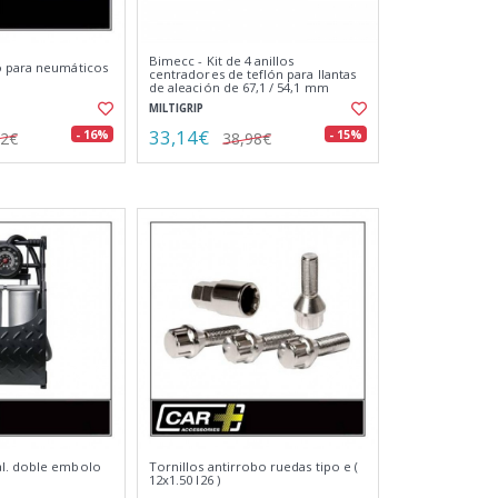
Bimecc - Kit de 4 anillos
o para neumáticos
centradores de teflón para llantas
de aleación de 67,1 / 54,1 mm
MILTIGRIP
33,14€
- 16%
- 15%
62€
38,98€
l. doble embolo
Tornillos antirrobo ruedas tipo e (
12x1.50 l26 )