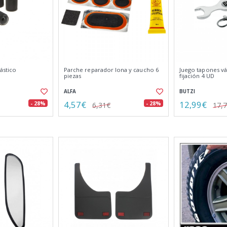
ástico
Parche reparador lona y caucho 6
Juego tapones vál
piezas
fijación 4 UD
ALFA
BUTZI
4,57€
12,99€
- 28%
- 28%
6,31€
17,