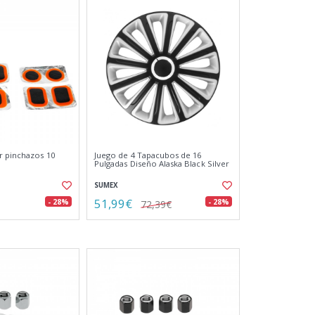
r pinchazos 10
Juego de 4 Tapacubos de 16
Pulgadas Diseño Alaska Black Silver
SUMEX
51,99€
- 28%
- 28%
72,39€