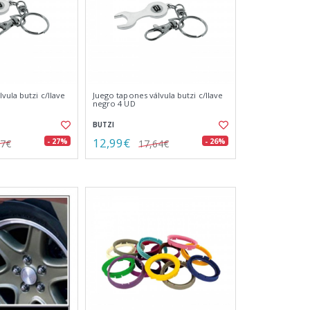
vula butzi c/llave
Juego tapones válvula butzi c/llave
negro 4 UD
BUTZI
12,99€
- 27%
- 26%
77€
17,64€