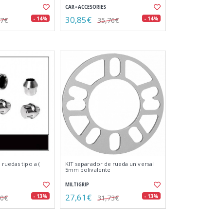
CAR+ACCESORIES
30,85€
- 14%
- 14%
77€
35,76€
ruedas tipo a (
KIT separador de rueda universal
5mm polivalente
MILTIGRIP
27,61€
- 13%
- 13%
50€
31,73€