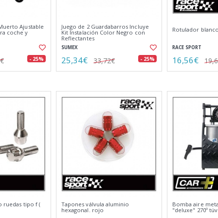
Muerto Ajustable
Juego de 2 Guardabarros Incluye
Rotulador blanc
ra coche y
Kit Instalación Color Negro con
Reflectantes
SUMEX
RACE SPORT
25,34€
16,56€
- 25%
- 25%
2€
33,72€
19,
 ruedas tipo f (
Tapones válvula aluminio
Bomba aire meta
hexagonal. rojo
"deluxe" 270º tüv