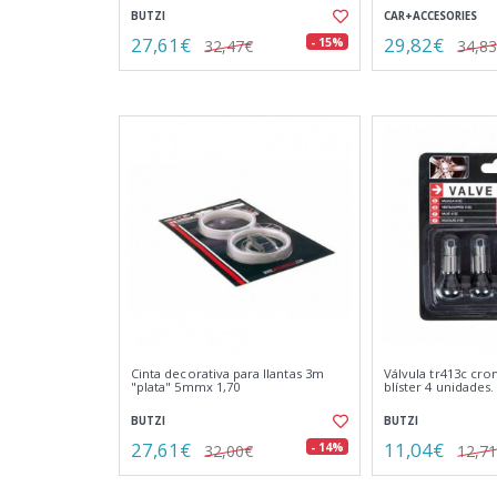
BUTZI
CAR+ACCESORIES
27,61€
29,82€
- 15%
32,47€
34,8
Cinta decorativa para llantas 3m
Válvula tr413c cro
"plata" 5mmx 1,70
blíster 4 unidades.
BUTZI
BUTZI
27,61€
11,04€
- 14%
32,00€
12,7