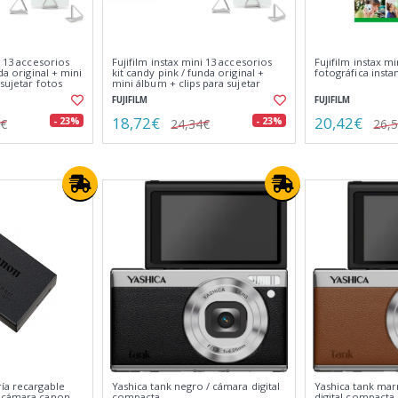
i 13 accesorios
Fujifilm instax mini 13 accesorios
Fujifilm instax mi
nda original + mini
kit candy pink / funda original +
fotográfica insta
 sujetar fotos
mini álbum + clips para sujetar
fotos
FUJIFILM
FUJIFILM
18,72€
20,42€
- 23%
- 23%
4€
24,34€
26,
ía recargable
Yashica tank negro / cámara digital
Yashica tank mar
a cámara canon
compacta
digital compacta