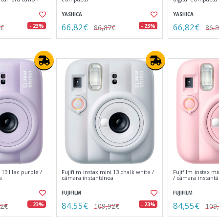
YASHICA
YASHICA
66,82€
66,82€
- 23%
- 23%
6€
86,87€
86,
 13 lilac purple /
Fujifilm instax mini 13 chalk white /
Fujifilm instax m
a
cámara instantánea
/ cámara instant
FUJIFILM
FUJIFILM
84,55€
84,55€
- 23%
- 23%
92€
109,92€
109