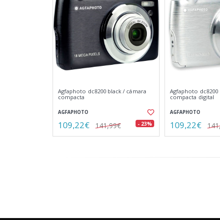
Agfaphoto dc8200 black / cámara
Agfaphoto dc8200 s
compacta
compacta digital
AGFAPHOTO
AGFAPHOTO
109,22€
109,22€
- 23%
141,99€
141