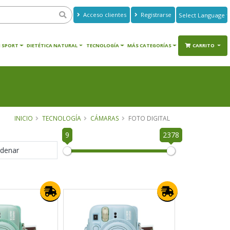
Acceso clientes
Registrarse
Powered by
Translate
 SPORT
DIETÉTICA NATURAL
TECNOLOGÍA
MÁS CATEGORÍAS
CARRITO
INICIO
TECNOLOGÍA
CÁMARAS
FOTO DIGITAL
9
2378
denar