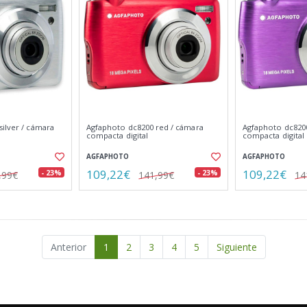
ilver / cámara
Agfaphoto dc8200 red / cámara
Agfaphoto dc8200
compacta digital
compacta digital
AGFAPHOTO
AGFAPHOTO
109,22€
109,22€
- 23%
- 23%
,99€
141,99€
14
Anterior
1
2
3
4
5
Siguiente