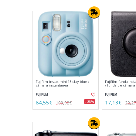
Fujifilm instax mini 13 clay blue /
Fujifilm funda inst
cámara instantánea
/ funda de cámara
FUJIFILM
FUJIFILM
84,55€
17,13€
- 23%
109,92€
22,2