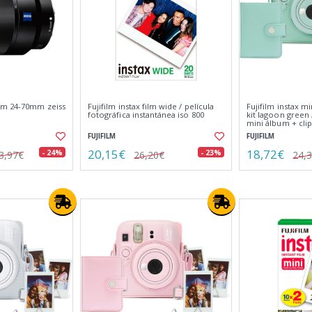
om 24-70mm zeiss
Fujifilm instax film wide / película
Fujifilm instax m
fotográfica instantánea iso 800
kit lagoon green 
mini álbum + clip
fotos
FUJIFILM
FUJIFILM
20,15€
18,72€
- 24%
- 23%
3,97€
26,20€
24,