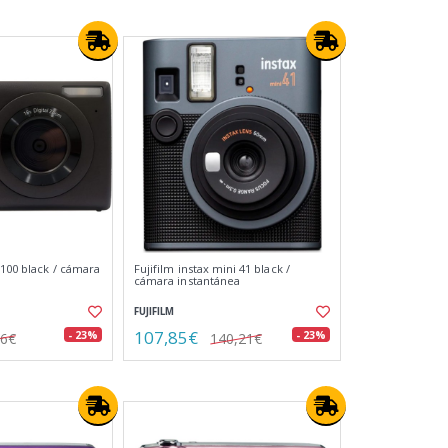
 100 black / cámara
Fujifilm instax mini 41 black /
cámara instantánea
FUJIFILM
107,85€
- 23%
- 23%
26€
140,21€