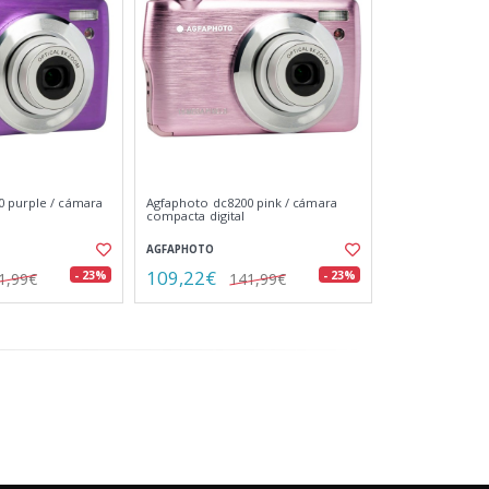
 purple / cámara
Agfaphoto dc8200 pink / cámara
compacta digital
AGFAPHOTO
109,22€
- 23%
- 23%
1,99€
141,99€