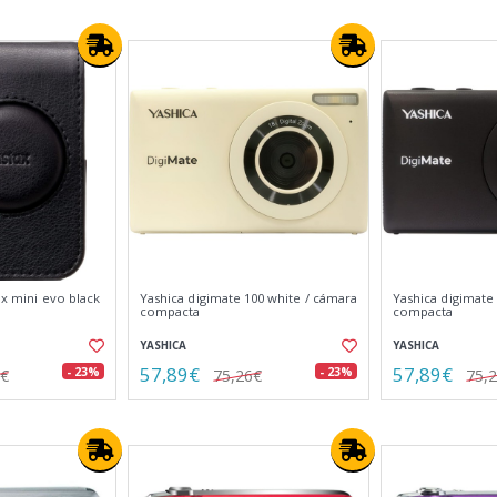
ax mini evo black
Yashica digimate 100 white / cámara
Yashica digimate
compacta
compacta
YASHICA
YASHICA
57,89€
57,89€
- 23%
- 23%
7€
75,26€
75,