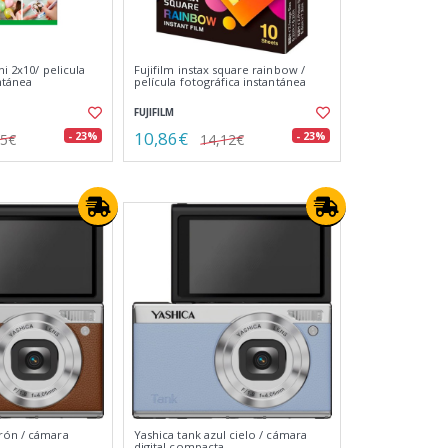
ni 2x10/ pelicula
Fujifilm instax square rainbow /
ntánea
película fotográfica instantánea
FUJIFILM
10,86€
- 23%
- 23%
55€
14,12€
rón / cámara
Yashica tank azul cielo / cámara
digital compacta