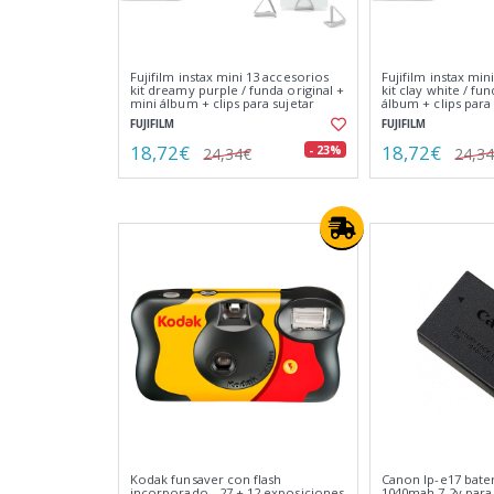
Fujifilm instax mini 13 accesorios
Fujifilm instax min
kit dreamy purple / funda original +
kit clay white / fu
mini álbum + clips para sujetar
álbum + clips para
fotos
FUJIFILM
FUJIFILM
18,72€
18,72€
- 23%
24,34€
24,3
Kodak funsaver con flash
Canon lp-e17 bater
incorporado - 27 + 12 exposiciones
1040mah 7.2v par