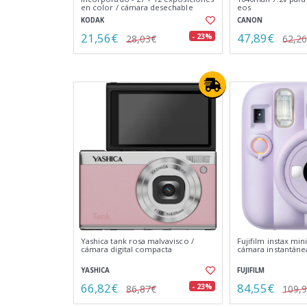
en color / cámara desechable
eos
KODAK
CANON
21,56€
47,89€
- 23%
28,03€
62,2
Yashica tank rosa malvavisco /
Fujifilm instax mini
cámara digital compacta
cámara instantáne
YASHICA
FUJIFILM
66,82€
84,55€
- 23%
86,87€
109,