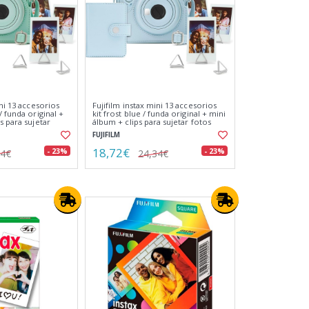
ini 13 accesorios
Fujifilm instax mini 13 accesorios
/ funda original +
kit frost blue / funda original + mini
s para sujetar
álbum + clips para sujetar fotos
FUJIFILM
18,72€
- 23%
- 23%
34€
24,34€