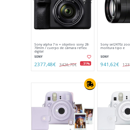
Sony alpha 7 iv + objetivo sony 28-
Sony sel2470z zo
70mm / cuerpo de cámara reflex
montura tipo e
digital
SONY
SONY
2377,48€
941,62€
- 31%
3426,70€
123