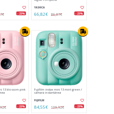
YASHICA
66,82€
- 23%
- 23%
87€
86,87€
ini 13 blossom pink
Fujifilm instax mini 13 mint green /
ánea
cámara instantánea
FUJIFILM
84,55€
- 23%
- 23%
,92€
109,92€