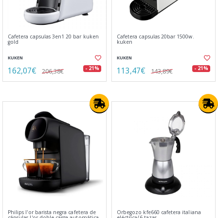
Cafetera capsulas 3en1 20 bar kuken
Cafetera capsulas 20bar 1500w.
gold
kuken
KUKEN
KUKEN
162,07€
113,47€
- 21%
- 21%
206,38€
143,89€
Philips l'or barista negra cafetera de
Orbegozo kfe660 cafetera italiana
cápsulas l'or doble carga automática
eléctrica/6 tazas