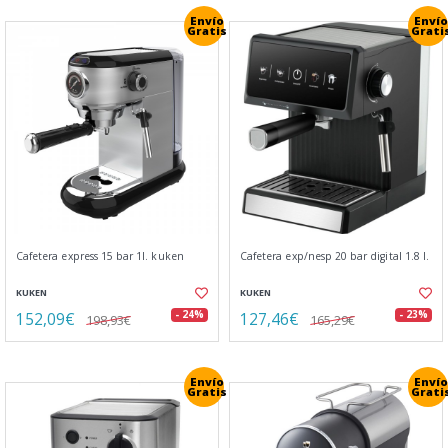
Envío
Envío
Gratis
Grati
Cafetera express 15 bar 1l. kuken
Cafetera exp/nesp 20 bar digital 1.8 l.
KUKEN
KUKEN
152,09€
127,46€
- 24%
- 23%
198,93€
165,29€
Envío
Envío
Gratis
Grati