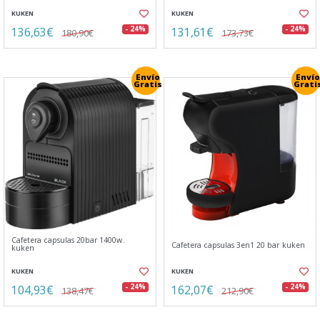
KUKEN
KUKEN
136,63€
131,61€
- 24%
- 24%
180,90€
173,73€
Envío
Envío
Gratis
Grati
Cafetera capsulas 20bar 1400w.
Cafetera capsulas 3en1 20 bar kuken
kuken
KUKEN
KUKEN
104,93€
162,07€
- 24%
- 24%
138,47€
212,90€