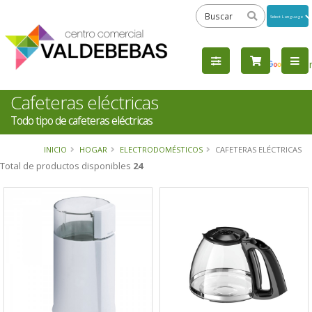
Powered
by
Tra
Cafeteras eléctricas
Todo tipo de cafeteras eléctricas
INICIO
HOGAR
ELECTRODOMÉSTICOS
CAFETERAS ELÉCTRICAS
Total de productos disponibles
24