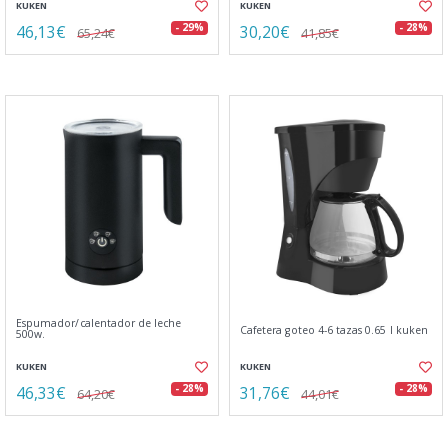
KUKEN
KUKEN
46,13€
30,20€
- 29%
- 28%
65,24€
41,85€
Espumador/calentador de leche
Cafetera goteo 4-6 tazas 0.65 l kuken
500w.
KUKEN
KUKEN
46,33€
31,76€
- 28%
- 28%
64,20€
44,01€