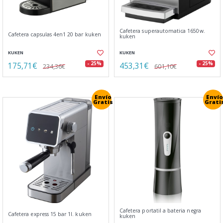
Cafetera superautomatica 1650w.
Cafetera capsulas 4en1 20 bar kuken
kuken
KUKEN
KUKEN
175,71€
453,31€
- 25%
- 25%
234,36€
601,10€
Envío
Envío
Gratis
Grati
Cafetera portatil a bateria negra
Cafetera express 15 bar 1l. kuken
kuken