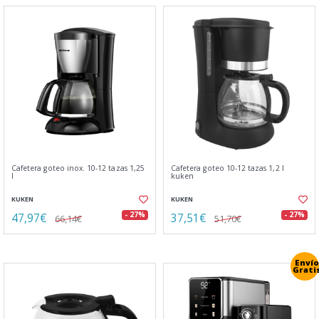
Cafetera goteo inox. 10-12 tazas 1,25
Cafetera goteo 10-12 tazas 1,2 l
l
kuken
KUKEN
KUKEN
47,97€
37,51€
- 27%
- 27%
66,14€
51,70€
Envío
Grati