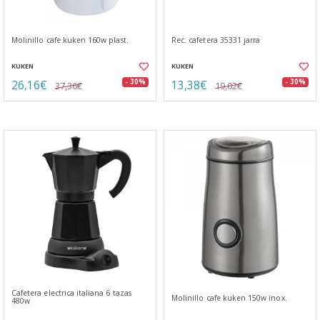
Molinillo cafe kuken 160w plast.
Rec. cafetera 35331 jarra
KUKEN
KUKEN
26,16€
13,38€
- 30%
- 30%
37,36€
19,02€
Cafetera electrica italiana 6 tazas
Molinillo cafe kuken 150w inox.
480w