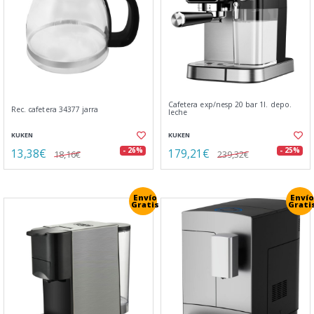
Cafetera exp/nesp 20 bar 1l. depo.
Rec. cafetera 34377 jarra
leche
KUKEN
KUKEN
13,38€
179,21€
- 26%
- 25%
18,16€
239,32€
Envío
Envío
Gratis
Grati