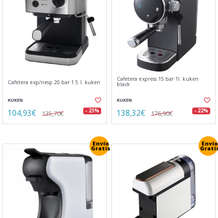
Cafetera express 15 bar 1l. kuken
Cafetera exp/nesp 20 bar 1.5 l. kuken
black
KUKEN
KUKEN
104,93€
138,32€
- 23%
- 22%
135,70€
176,90€
Envío
Envío
Gratis
Grati