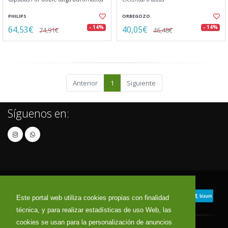
PHILIPS
ORBEGOZO
64,53€
40,05€
- 14%
- 14%
74,91€
46,48€
Anterior
1
Siguiente
Síguenos en:
Este portal web utiliza cookies propias con finalidad
técnica, y para realizar estadísticas de uso Web, las
cookies se usan para la personalización de anuncios